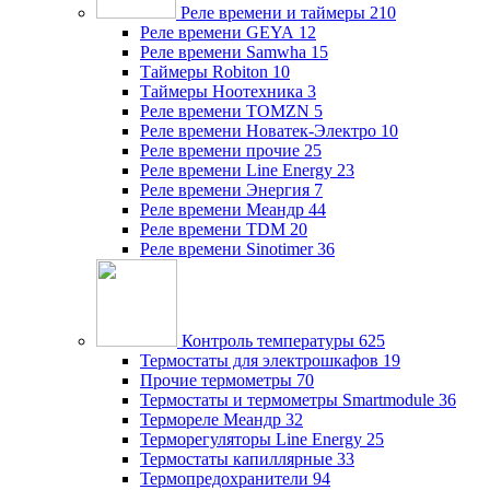
Реле времени и таймеры
210
Реле времени GEYA
12
Реле времени Samwha
15
Таймеры Robiton
10
Таймеры Ноотехника
3
Реле времени TOMZN
5
Реле времени Новатек-Электро
10
Реле времени прочие
25
Реле времени Line Energy
23
Реле времени Энергия
7
Реле времени Меандр
44
Реле времени TDM
20
Реле времени Sinotimer
36
Контроль температуры
625
Термостаты для электрошкафов
19
Прочие термометры
70
Термостаты и термометры Smartmodule
36
Термореле Меандр
32
Терморегуляторы Line Energy
25
Термостаты капиллярные
33
Термопредохранители
94