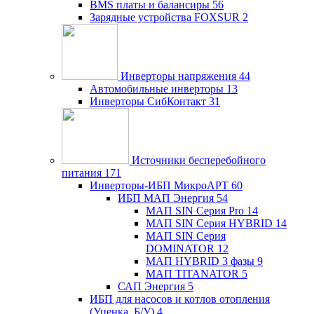
BMS платы и балансиры
56
Зарядные устройства FOXSUR
2
Инверторы напряжения
44
Автомобильные инверторы
13
Инверторы СибКонтакт
31
Источники бесперебойного
питания
171
Инверторы-ИБП МикроАРТ
60
ИБП МАП Энергия
54
МАП SIN Серия Pro
14
МАП SIN Серия HYBRID
14
МАП SIN Серия
DOMINATOR
12
МАП HYBRID 3 фазы
9
МАП TITANATOR
5
САП Энергия
5
ИБП для насосов и котлов отопления
(Уценка, Б/У)
4