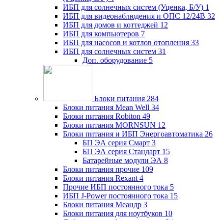
ИБП для солнечных систем (Уценка, Б/У)
1
ИБП для видеонаблюдения и ОПС 12/24В
32
ИБП для домов и коттеджей
12
ИБП для компьютеров
7
ИБП для насосов и котлов отопления
33
ИБП для солнечных систем
31
Доп. оборудование
5
Блоки питания
284
Блоки питания Mean Well
34
Блоки питания Robiton
49
Блоки питания MORNSUN
12
Блоки питания и ИБП Энергоавтоматика
26
БП ЭА серия Смарт
3
БП ЭА серия Стандарт
15
Батарейные модули ЭА
8
Блоки питания прочие
109
Блоки питания Rexant
4
Прочие ИБП постоянного тока
5
ИБП J-Power постоянного тока
15
Блоки питания Меандр
3
Блоки питания для ноутбуков
10