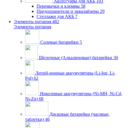
Аксессуары для АКБ
103
Перемычки и клеммы
58
Предохранители и эквалайзеры
29
Стеллажи для АКБ
7
Элементы питания
482
Элементы питания
Солевые батарейки
5
Щелочные (Алкалиновые) батарейки
30
Литий-ионные аккумуляторы (Li-Ion, Li-
Pol)
62
Никеливые аккумуляторы (Ni-MH, Ni-Cd,
Ni-Zn)
68
Дисковые батарейки (часовые,
таблетки)
46