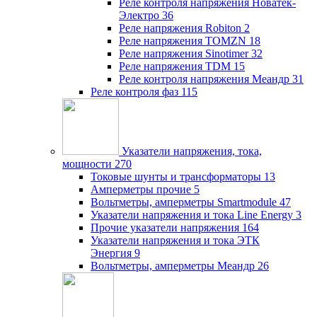
Реле контроля напряжения Новатек-
Электро
36
Реле напряжения Robiton
2
Реле напряжения TOMZN
18
Реле напряжения Sinotimer
32
Реле напряжения TDM
15
Реле контроля напряжения Меандр
31
Реле контроля фаз
115
Указатели напряжения, тока,
мощности
270
Токовые шунты и трансформаторы
13
Амперметры прочие
5
Вольтметры, амперметры Smartmodule
47
Указатели напряжения и тока Line Energy
3
Прочие указатели напряжения
164
Указатели напряжения и тока ЭТК
Энергия
9
Вольтметры, амперметры Меандр
26