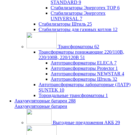
STANDARD
9
Стабилизаторы Энерготех TOP
6
Стабилизаторы Энерготех
UNIVERSAL
7
Стабилизаторы Штиль
25
Стабилизаторы для газовых котлов
12
Трансформаторы
62
Трансформаторы понижающие 220/110В,
220/100В, 220/120В
51
Автотрансформаторы ELECA
7
Автотрансформаторы Protector
1
Автотрансформаторы NEWSTAR
4
Автотрансформаторы Штиль
32
Автотрансформаторы лабораторные (ЛАТР)
SUNTEK
10
Тороидальные трансформаторы
1
Аккумуляторные батареи
288
Аккумуляторные батареи
Выгодные предложения АКБ
29