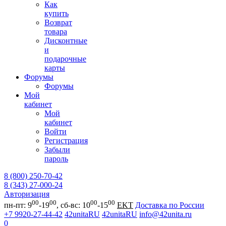
Как
купить
Возврат
товара
Дисконтные
и
подарочные
карты
Форумы
Форумы
Мой
кабинет
Мой
кабинет
Войти
Регистрация
Забыли
пароль
8 (800) 250-70-42
8 (343) 27-000-24
Авторизация
00
00
00
00
пн-пт: 9
-19
, сб-вс: 10
-15
EKT
Доставка по России
+7 9920-27-44-42
42unitaRU
42unitaRU
info@42unita.ru
0