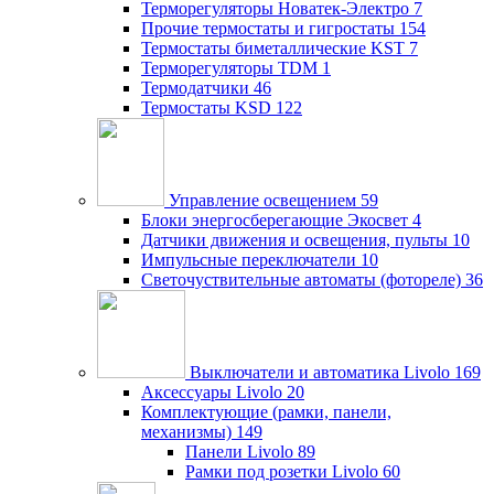
Терморегуляторы Новатек-Электро
7
Прочие термостаты и гигростаты
154
Термостаты биметаллические KST
7
Терморегуляторы TDM
1
Термодатчики
46
Термостаты KSD
122
Управление освещением
59
Блоки энергосберегающие Экосвет
4
Датчики движения и освещения, пульты
10
Импульсные переключатели
10
Светочуствительные автоматы (фотореле)
36
Выключатели и автоматика Livolo
169
Аксессуары Livolo
20
Комплектующие (рамки, панели,
механизмы)
149
Панели Livolo
89
Рамки под розетки Livolo
60