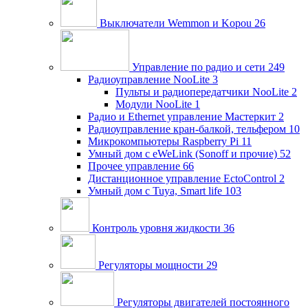
Выключатели Wemmon и Kopou
26
Управление по радио и сети
249
Радиоуправление NooLite
3
Пульты и радиопередатчики NooLite
2
Модули NooLite
1
Радио и Ethernet управление Мастеркит
2
Радиоуправление кран-балкой, тельфером
10
Микрокомпьютеры Raspberry Pi
11
Умный дом c eWeLink (Sonoff и прочие)
52
Прочее управление
66
Дистанционное управление EctoControl
2
Умный дом с Tuya, Smart life
103
Контроль уровня жидкости
36
Регуляторы мощности
29
Регуляторы двигателей постоянного