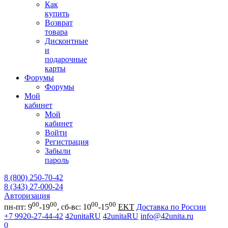
Как
купить
Возврат
товара
Дисконтные
и
подарочные
карты
Форумы
Форумы
Мой
кабинет
Мой
кабинет
Войти
Регистрация
Забыли
пароль
8 (800) 250-70-42
8 (343) 27-000-24
Авторизация
00
00
00
00
пн-пт: 9
-19
, сб-вс: 10
-15
EKT
Доставка по России
+7 9920-27-44-42
42unitaRU
42unitaRU
info@42unita.ru
0