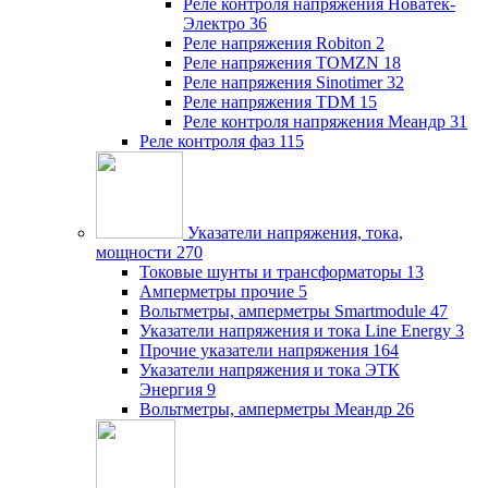
Реле контроля напряжения Новатек-
Электро
36
Реле напряжения Robiton
2
Реле напряжения TOMZN
18
Реле напряжения Sinotimer
32
Реле напряжения TDM
15
Реле контроля напряжения Меандр
31
Реле контроля фаз
115
Указатели напряжения, тока,
мощности
270
Токовые шунты и трансформаторы
13
Амперметры прочие
5
Вольтметры, амперметры Smartmodule
47
Указатели напряжения и тока Line Energy
3
Прочие указатели напряжения
164
Указатели напряжения и тока ЭТК
Энергия
9
Вольтметры, амперметры Меандр
26