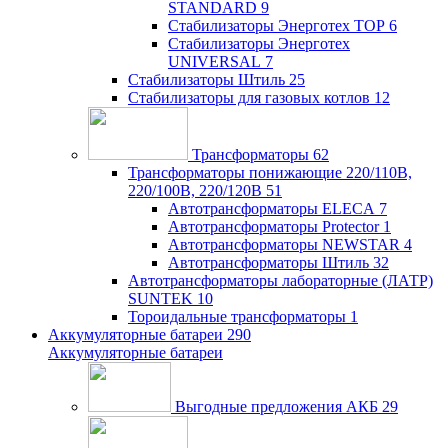
STANDARD
9
Стабилизаторы Энерготех TOP
6
Стабилизаторы Энерготех
UNIVERSAL
7
Стабилизаторы Штиль
25
Стабилизаторы для газовых котлов
12
Трансформаторы
62
Трансформаторы понижающие 220/110В,
220/100В, 220/120В
51
Автотрансформаторы ELECA
7
Автотрансформаторы Protector
1
Автотрансформаторы NEWSTAR
4
Автотрансформаторы Штиль
32
Автотрансформаторы лабораторные (ЛАТР)
SUNTEK
10
Тороидальные трансформаторы
1
Аккумуляторные батареи
290
Аккумуляторные батареи
Выгодные предложения АКБ
29