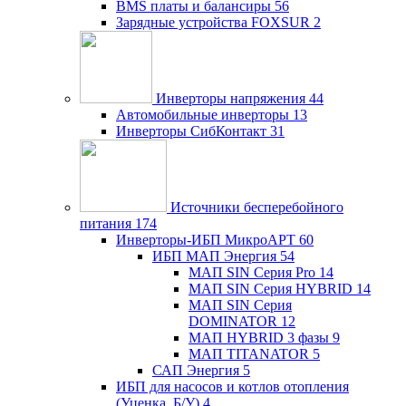
BMS платы и балансиры
56
Зарядные устройства FOXSUR
2
Инверторы напряжения
44
Автомобильные инверторы
13
Инверторы СибКонтакт
31
Источники бесперебойного
питания
174
Инверторы-ИБП МикроАРТ
60
ИБП МАП Энергия
54
МАП SIN Серия Pro
14
МАП SIN Серия HYBRID
14
МАП SIN Серия
DOMINATOR
12
МАП HYBRID 3 фазы
9
МАП TITANATOR
5
САП Энергия
5
ИБП для насосов и котлов отопления
(Уценка, Б/У)
4