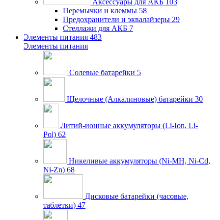
Аксессуары для АКБ
103
Перемычки и клеммы
58
Предохранители и эквалайзеры
29
Стеллажи для АКБ
7
Элементы питания
483
Элементы питания
Солевые батарейки
5
Щелочные (Алкалиновые) батарейки
30
Литий-ионные аккумуляторы (Li-Ion, Li-
Pol)
62
Никеливые аккумуляторы (Ni-MH, Ni-Cd,
Ni-Zn)
68
Дисковые батарейки (часовые,
таблетки)
47