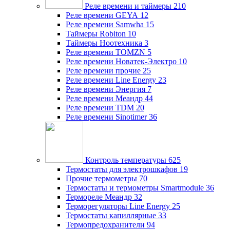
Реле времени и таймеры
210
Реле времени GEYA
12
Реле времени Samwha
15
Таймеры Robiton
10
Таймеры Ноотехника
3
Реле времени TOMZN
5
Реле времени Новатек-Электро
10
Реле времени прочие
25
Реле времени Line Energy
23
Реле времени Энергия
7
Реле времени Меандр
44
Реле времени TDM
20
Реле времени Sinotimer
36
Контроль температуры
625
Термостаты для электрошкафов
19
Прочие термометры
70
Термостаты и термометры Smartmodule
36
Термореле Меандр
32
Терморегуляторы Line Energy
25
Термостаты капиллярные
33
Термопредохранители
94