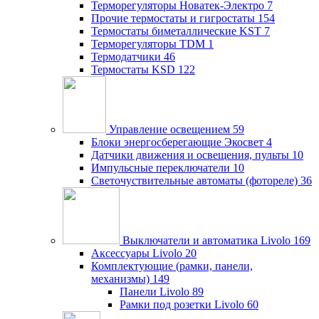
Терморегуляторы Новатек-Электро
7
Прочие термостаты и гигростаты
154
Термостаты биметаллические KST
7
Терморегуляторы TDM
1
Термодатчики
46
Термостаты KSD
122
Управление освещением
59
Блоки энергосберегающие Экосвет
4
Датчики движения и освещения, пульты
10
Импульсные переключатели
10
Светочуствительные автоматы (фотореле)
36
Выключатели и автоматика Livolo
169
Аксессуары Livolo
20
Комплектующие (рамки, панели,
механизмы)
149
Панели Livolo
89
Рамки под розетки Livolo
60