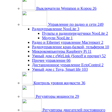
Выключатели Wemmon и Kopou
26
Управление по радио и сети
249
Радиоуправление NooLite
3
Пульты и радиопередатчики NooLite
2
Модули NooLite
1
Радио и Ethernet управление Мастеркит
2
Радиоуправление кран-балкой, тельфером
10
Микрокомпьютеры Raspberry Pi
11
Умный дом c eWeLink (Sonoff и прочие)
52
Прочее управление
66
Дистанционное управление EctoControl
2
Умный дом с Tuya, Smart life
103
Контроль уровня жидкости
36
Регуляторы мощности
29
Регуляторы двигателей постоянного