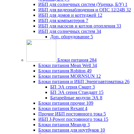
ИБП для солнечных систем (Уценка, Б/У)
1
ИБП для видеонаблюдения и ОПС 12/24В
32
ИБП для домов и коттеджей
12
ИБП для компьютеров
7
ИБП для насосов и котлов отопления
33
ИБП для солнечных систем
34
Доп. оборудование
5
Блоки питания
284
Блоки питания Mean Well
34
Блоки питания Robiton
49
Блоки питания MORNSUN
12
Блоки питания и ИБП Энергоавтоматика
26
БП ЭА серия Смарт
3
БП ЭА серия Стандарт
15
Батарейные модули ЭА
8
Блоки питания прочие
109
Блоки питания Rexant
4
Прочие ИБП постоянного тока
5
ИБП J-Power постоянного тока
15
Блоки питания Меандр
3
Блоки питания для ноутбуков
10