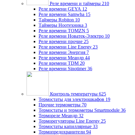
Реле времени и таймеры
210
Реле времени GEYA
12
Реле времени Samwha
15
Таймеры Robiton
10
Таймеры Ноотехника
3
Реле времени TOMZN
5
Реле времени Новатек-Электро
10
Реле времени прочие
25
Реле времени Line Energy
23
Реле времени Энергия
7
Реле времени Меандр
44
Реле времени TDM
20
Реле времени Sinotimer
36
Контроль температуры
625
Термостаты для электрошкафов
19
Прочие термометры
70
Термостаты и термометры Smartmodule
36
Термореле Меандр
32
Терморегуляторы Line Energy
25
Термостаты капиллярные
33
Термопредохранители
94