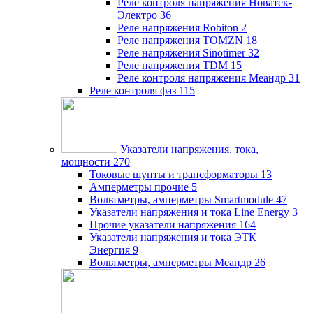
Реле контроля напряжения Новатек-
Электро
36
Реле напряжения Robiton
2
Реле напряжения TOMZN
18
Реле напряжения Sinotimer
32
Реле напряжения TDM
15
Реле контроля напряжения Меандр
31
Реле контроля фаз
115
Указатели напряжения, тока,
мощности
270
Токовые шунты и трансформаторы
13
Амперметры прочие
5
Вольтметры, амперметры Smartmodule
47
Указатели напряжения и тока Line Energy
3
Прочие указатели напряжения
164
Указатели напряжения и тока ЭТК
Энергия
9
Вольтметры, амперметры Меандр
26