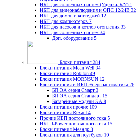
ИБП для солнечных систем (Уценка, Б/У)
1
ИБП для видеонаблюдения и ОПС 12/24В
32
ИБП для домов и коттеджей
12
ИБП для компьютеров
7
ИБП для насосов и котлов отопления
33
ИБП для солнечных систем
34
Доп. оборудование
5
Блоки питания
284
Блоки питания Mean Well
34
Блоки питания Robiton
49
Блоки питания MORNSUN
12
Блоки питания и ИБП Энергоавтоматика
26
БП ЭА серия Смарт
3
БП ЭА серия Стандарт
15
Батарейные модули ЭА
8
Блоки питания прочие
109
Блоки питания Rexant
4
Прочие ИБП постоянного тока
5
ИБП J-Power постоянного тока
15
Блоки питания Меандр
3
Блоки питания для ноутбуков
10