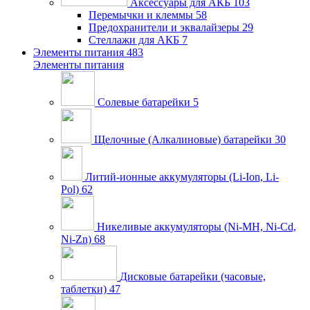
Аксессуары для АКБ
103
Перемычки и клеммы
58
Предохранители и эквалайзеры
29
Стеллажи для АКБ
7
Элементы питания
483
Элементы питания
Солевые батарейки
5
Щелочные (Алкалиновые) батарейки
30
Литий-ионные аккумуляторы (Li-Ion, Li-
Pol)
62
Никеливые аккумуляторы (Ni-MH, Ni-Cd,
Ni-Zn)
68
Дисковые батарейки (часовые,
таблетки)
47