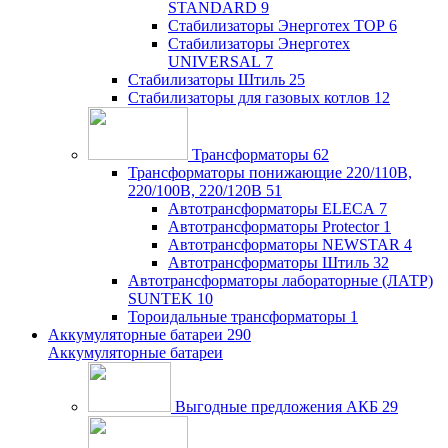
STANDARD
9
Стабилизаторы Энерготех TOP
6
Стабилизаторы Энерготех
UNIVERSAL
7
Стабилизаторы Штиль
25
Стабилизаторы для газовых котлов
12
Трансформаторы
62
Трансформаторы понижающие 220/110В,
220/100В, 220/120В
51
Автотрансформаторы ELECA
7
Автотрансформаторы Protector
1
Автотрансформаторы NEWSTAR
4
Автотрансформаторы Штиль
32
Автотрансформаторы лабораторные (ЛАТР)
SUNTEK
10
Тороидальные трансформаторы
1
Аккумуляторные батареи
290
Аккумуляторные батареи
Выгодные предложения АКБ
29