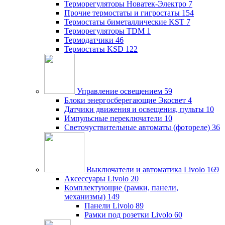
Терморегуляторы Новатек-Электро
7
Прочие термостаты и гигростаты
154
Термостаты биметаллические KST
7
Терморегуляторы TDM
1
Термодатчики
46
Термостаты KSD
122
Управление освещением
59
Блоки энергосберегающие Экосвет
4
Датчики движения и освещения, пульты
10
Импульсные переключатели
10
Светочуствительные автоматы (фотореле)
36
Выключатели и автоматика Livolo
169
Аксессуары Livolo
20
Комплектующие (рамки, панели,
механизмы)
149
Панели Livolo
89
Рамки под розетки Livolo
60