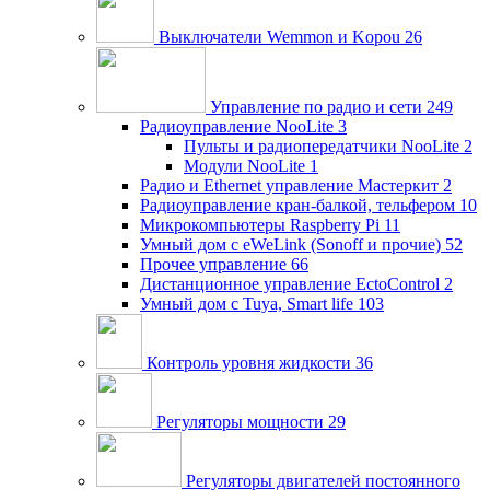
Выключатели Wemmon и Kopou
26
Управление по радио и сети
249
Радиоуправление NooLite
3
Пульты и радиопередатчики NooLite
2
Модули NooLite
1
Радио и Ethernet управление Мастеркит
2
Радиоуправление кран-балкой, тельфером
10
Микрокомпьютеры Raspberry Pi
11
Умный дом c eWeLink (Sonoff и прочие)
52
Прочее управление
66
Дистанционное управление EctoControl
2
Умный дом с Tuya, Smart life
103
Контроль уровня жидкости
36
Регуляторы мощности
29
Регуляторы двигателей постоянного