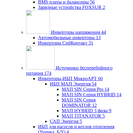
BMS платы и балансиры
56
Зарядные устройства FOXSUR
2
Инверторы напряжения
44
Автомобильные инверторы
13
Инверторы СибКонтакт
31
Источники бесперебойного
питания
174
Инверторы-ИБП МикроАРТ
60
ИБП МАП Энергия
54
МАП SIN Серия Pro
14
МАП SIN Серия HYBRID
14
МАП SIN Серия
DOMINATOR
12
МАП HYBRID 3 фазы
9
МАП TITANATOR
5
САП Энергия
5
ИБП для насосов и котлов отопления
(Уценка, Б/У)
4