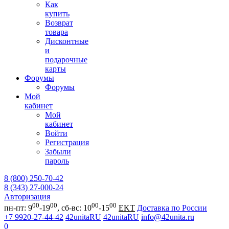
Как
купить
Возврат
товара
Дисконтные
и
подарочные
карты
Форумы
Форумы
Мой
кабинет
Мой
кабинет
Войти
Регистрация
Забыли
пароль
8 (800) 250-70-42
8 (343) 27-000-24
Авторизация
00
00
00
00
пн-пт: 9
-19
, сб-вс: 10
-15
EKT
Доставка по России
+7 9920-27-44-42
42unitaRU
42unitaRU
info@42unita.ru
0