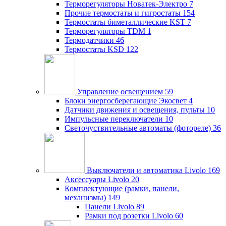
Терморегуляторы Новатек-Электро
7
Прочие термостаты и гигростаты
154
Термостаты биметаллические KST
7
Терморегуляторы TDM
1
Термодатчики
46
Термостаты KSD
122
Управление освещением
59
Блоки энергосберегающие Экосвет
4
Датчики движения и освещения, пульты
10
Импульсные переключатели
10
Светочуствительные автоматы (фотореле)
36
Выключатели и автоматика Livolo
169
Аксессуары Livolo
20
Комплектующие (рамки, панели,
механизмы)
149
Панели Livolo
89
Рамки под розетки Livolo
60