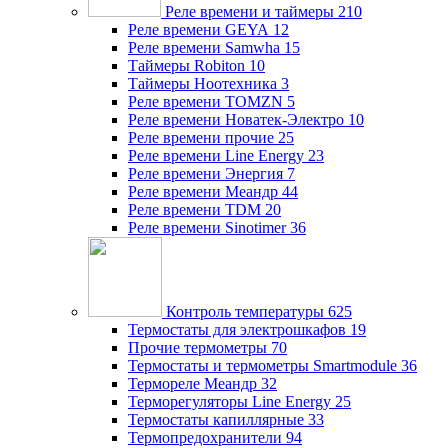
Реле времени и таймеры
210
Реле времени GEYA
12
Реле времени Samwha
15
Таймеры Robiton
10
Таймеры Ноотехника
3
Реле времени TOMZN
5
Реле времени Новатек-Электро
10
Реле времени прочие
25
Реле времени Line Energy
23
Реле времени Энергия
7
Реле времени Меандр
44
Реле времени TDM
20
Реле времени Sinotimer
36
Контроль температуры
625
Термостаты для электрошкафов
19
Прочие термометры
70
Термостаты и термометры Smartmodule
36
Термореле Меандр
32
Терморегуляторы Line Energy
25
Термостаты капиллярные
33
Термопредохранители
94