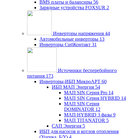
BMS платы и балансиры
56
Зарядные устройства FOXSUR
2
Инверторы напряжения
44
Автомобильные инверторы
13
Инверторы СибКонтакт
31
Источники бесперебойного
питания
173
Инверторы-ИБП МикроАРТ
60
ИБП МАП Энергия
54
МАП SIN Серия Pro
14
МАП SIN Серия HYBRID
14
МАП SIN Серия
DOMINATOR
12
МАП HYBRID 3 фазы
9
МАП TITANATOR
5
САП Энергия
5
ИБП для насосов и котлов отопления
(Уценка, Б/У)
4