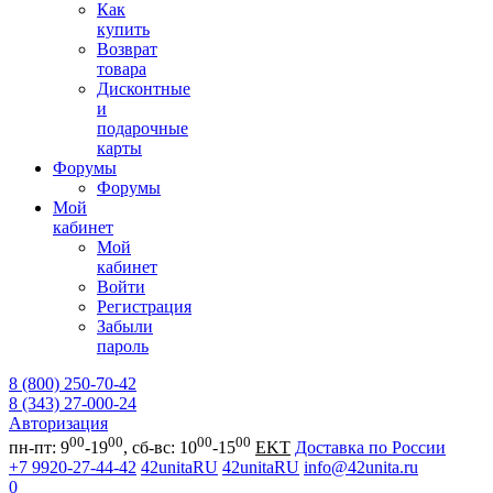
Как
купить
Возврат
товара
Дисконтные
и
подарочные
карты
Форумы
Форумы
Мой
кабинет
Мой
кабинет
Войти
Регистрация
Забыли
пароль
8 (800) 250-70-42
8 (343) 27-000-24
Авторизация
00
00
00
00
пн-пт: 9
-19
, сб-вс: 10
-15
EKT
Доставка по России
+7 9920-27-44-42
42unitaRU
42unitaRU
info@42unita.ru
0