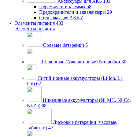
Аксессуары для АКБ
103
Перемычки и клеммы
58
Предохранители и эквалайзеры
29
Стеллажи для АКБ
7
Элементы питания
483
Элементы питания
Солевые батарейки
5
Щелочные (Алкалиновые) батарейки
30
Литий-ионные аккумуляторы (Li-Ion, Li-
Pol)
62
Никеливые аккумуляторы (Ni-MH, Ni-Cd,
Ni-Zn)
68
Дисковые батарейки (часовые,
таблетки)
47