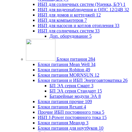
ИБП для солнечных систем (Уценка, Б/У)
1
ИБП для видеонаблюдения и ОПС 12/24В
32
ИБП для домов и коттеджей
12
ИБП для компьютеров
7
ИБП для насосов и котлов отопления
33
ИБП для солнечных систем
33
Доп. оборудование
5
Блоки питания
284
Блоки питания Mean Well
34
Блоки питания Robiton
49
Блоки питания MORNSUN
12
Блоки питания и ИБП Энергоавтоматика
26
БП ЭА серия Смарт
3
БП ЭА серия Стандарт
15
Батарейные модули ЭА
8
Блоки питания прочие
109
Блоки питания Rexant
4
Прочие ИБП постоянного тока
5
ИБП J-Power постоянного тока
15
Блоки питания Меандр
3
Блоки питания для ноутбуков
10