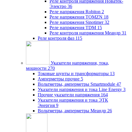
Реле контроля напряжения Новатек-
Электро
36
Реле напряжения Robiton
2
Реле напряжения TOMZN
18
Реле напряжения Sinotimer
32
Реле напряжения TDM
15
Реле контроля напряжения Меандр
31
Реле контроля фаз
115
Указатели напряжения, тока,
мощности
270
Токовые шунты и трансформаторы
13
Амперметры прочие
5
Вольтметры, амперметры Smartmodule
47
Указатели напряжения и тока Line Energy
3
Прочие указатели напряжения
164
Указатели напряжения и тока ЭТК
Энергия
9
Вольтметры, амперметры Меандр
26