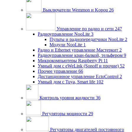
Выключатели Wemmon и Kopou
26
Управление по радио и сети
247
Радиоуправление NooLite
3
Пульты и радиопередатчики NooLite
2
Модули NooLite
1
Радио и Ethernet управление Мастеркит
2
Радиоуправление кран-балкой, тельфером
9
Микрокомпьютеры Raspberry Pi
11
Умный дом c eWeLink (Sonoff и прочие)
52
Прочее управление
66
Дистанционное управление EctoControl
2
Умный дом с Tuya, Smart life
102
Контроль уровня жидкости
36
Регуляторы мощности
29
Регуляторы двигателей постоянного