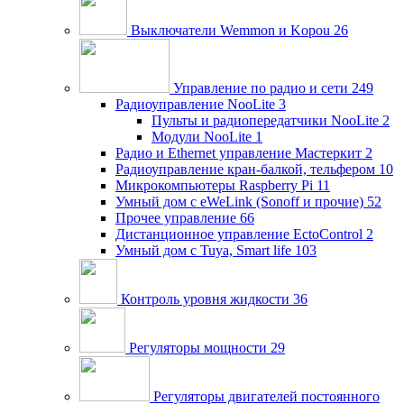
Выключатели Wemmon и Kopou
26
Управление по радио и сети
249
Радиоуправление NooLite
3
Пульты и радиопередатчики NooLite
2
Модули NooLite
1
Радио и Ethernet управление Мастеркит
2
Радиоуправление кран-балкой, тельфером
10
Микрокомпьютеры Raspberry Pi
11
Умный дом c eWeLink (Sonoff и прочие)
52
Прочее управление
66
Дистанционное управление EctoControl
2
Умный дом с Tuya, Smart life
103
Контроль уровня жидкости
36
Регуляторы мощности
29
Регуляторы двигателей постоянного