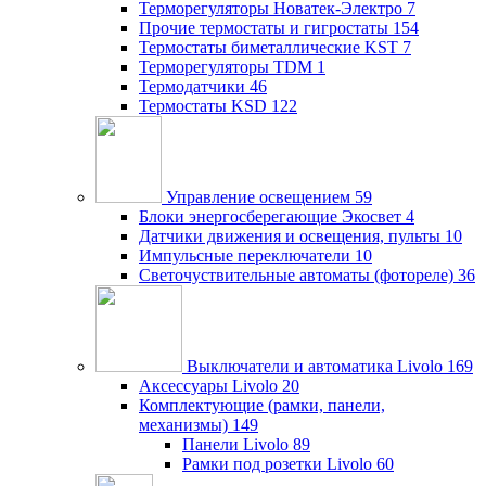
Терморегуляторы Новатек-Электро
7
Прочие термостаты и гигростаты
154
Термостаты биметаллические KST
7
Терморегуляторы TDM
1
Термодатчики
46
Термостаты KSD
122
Управление освещением
59
Блоки энергосберегающие Экосвет
4
Датчики движения и освещения, пульты
10
Импульсные переключатели
10
Светочуствительные автоматы (фотореле)
36
Выключатели и автоматика Livolo
169
Аксессуары Livolo
20
Комплектующие (рамки, панели,
механизмы)
149
Панели Livolo
89
Рамки под розетки Livolo
60