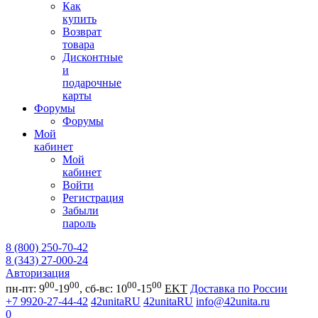
Как
купить
Возврат
товара
Дисконтные
и
подарочные
карты
Форумы
Форумы
Мой
кабинет
Мой
кабинет
Войти
Регистрация
Забыли
пароль
8 (800) 250-70-42
8 (343) 27-000-24
Авторизация
00
00
00
00
пн-пт: 9
-19
, сб-вс: 10
-15
EKT
Доставка по России
+7 9920-27-44-42
42unitaRU
42unitaRU
info@42unita.ru
0