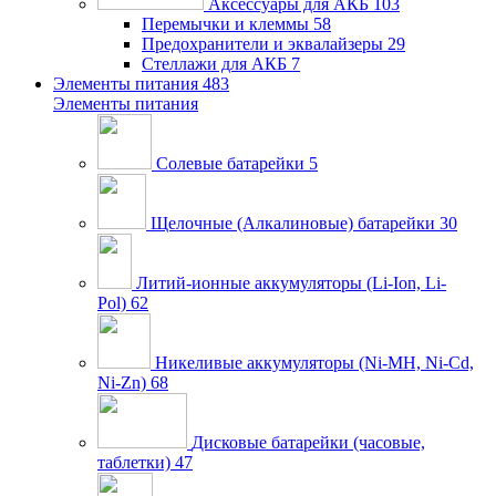
Аксессуары для АКБ
103
Перемычки и клеммы
58
Предохранители и эквалайзеры
29
Стеллажи для АКБ
7
Элементы питания
483
Элементы питания
Солевые батарейки
5
Щелочные (Алкалиновые) батарейки
30
Литий-ионные аккумуляторы (Li-Ion, Li-
Pol)
62
Никеливые аккумуляторы (Ni-MH, Ni-Cd,
Ni-Zn)
68
Дисковые батарейки (часовые,
таблетки)
47