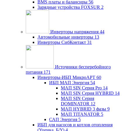
BMS платы и балансиры
56
Зарядные устройства FOXSUR
2
Инверторы напряжения
44
Автомобильные инверторы
13
Инверторы СибКонтакт
31
Источники бесперебойного
питания
171
Инверторы-ИБП МикроАРТ
60
ИБП МАП Энергия
54
МАП SIN Серия Pro
14
МАП SIN Серия HYBRID
14
МАП SIN Серия
DOMINATOR
12
МАП HYBRID 3 фазы
9
МАП TITANATOR
5
САП Энергия
5
ИБП для насосов и котлов отопления
(Уценка, Б/У)
4