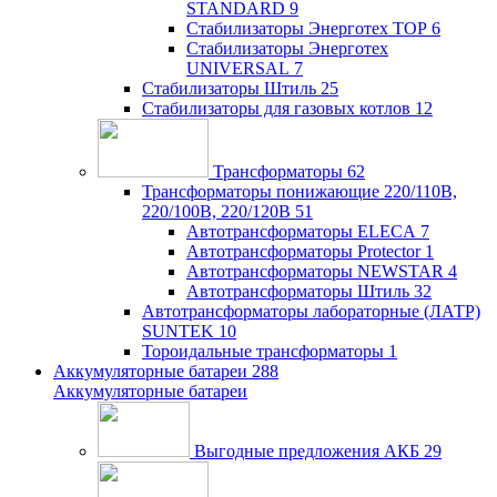
STANDARD
9
Стабилизаторы Энерготех TOP
6
Стабилизаторы Энерготех
UNIVERSAL
7
Стабилизаторы Штиль
25
Стабилизаторы для газовых котлов
12
Трансформаторы
62
Трансформаторы понижающие 220/110В,
220/100В, 220/120В
51
Автотрансформаторы ELECA
7
Автотрансформаторы Protector
1
Автотрансформаторы NEWSTAR
4
Автотрансформаторы Штиль
32
Автотрансформаторы лабораторные (ЛАТР)
SUNTEK
10
Тороидальные трансформаторы
1
Аккумуляторные батареи
288
Аккумуляторные батареи
Выгодные предложения АКБ
29