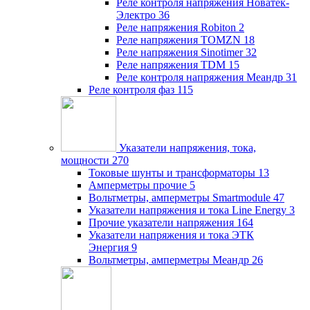
Реле контроля напряжения Новатек-
Электро
36
Реле напряжения Robiton
2
Реле напряжения TOMZN
18
Реле напряжения Sinotimer
32
Реле напряжения TDM
15
Реле контроля напряжения Меандр
31
Реле контроля фаз
115
Указатели напряжения, тока,
мощности
270
Токовые шунты и трансформаторы
13
Амперметры прочие
5
Вольтметры, амперметры Smartmodule
47
Указатели напряжения и тока Line Energy
3
Прочие указатели напряжения
164
Указатели напряжения и тока ЭТК
Энергия
9
Вольтметры, амперметры Меандр
26