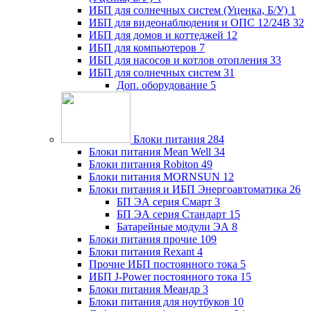
ИБП для солнечных систем (Уценка, Б/У)
1
ИБП для видеонаблюдения и ОПС 12/24В
32
ИБП для домов и коттеджей
12
ИБП для компьютеров
7
ИБП для насосов и котлов отопления
33
ИБП для солнечных систем
31
Доп. оборудование
5
Блоки питания
284
Блоки питания Mean Well
34
Блоки питания Robiton
49
Блоки питания MORNSUN
12
Блоки питания и ИБП Энергоавтоматика
26
БП ЭА серия Смарт
3
БП ЭА серия Стандарт
15
Батарейные модули ЭА
8
Блоки питания прочие
109
Блоки питания Rexant
4
Прочие ИБП постоянного тока
5
ИБП J-Power постоянного тока
15
Блоки питания Меандр
3
Блоки питания для ноутбуков
10